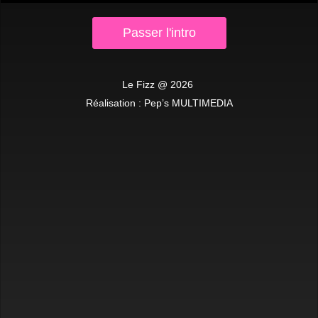
Passer l'intro
JEUDI GIRLY
Jeudi 7 Mai 2026
Le Fizz
2026
__________
Réalisation :
Pep’s MULTIMEDIA
- Ouvertures des portes : 00H30
- Entrée : 12€ avec une consommation
( Abonnez-vous à notre canal Instagram " FiZZ SECRET TIPS "
pour des bons plans exclusif ! )
- Pas de réservation
- Fumoir
- Club climatisé
° MUSIQUE GENERALISTE / CLUB °
avec Axel
__________
La direction se réserve le droit d'entrée.