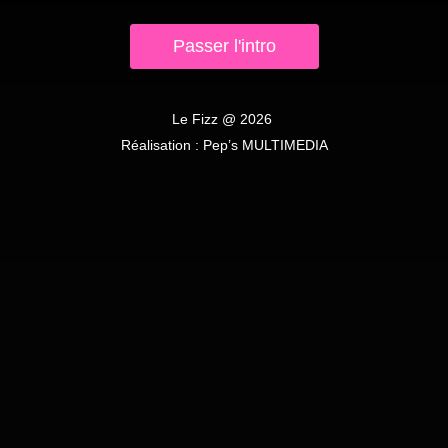
Passer l'intro
D.A.N.C.E.
Mardi 28 Mai 2024
Le Fizz
2026
Réalisation :
Pep’s MULTIMEDIA
mer.
29
mai
MY BOYFRIEND IS OUT
Mercredi 29 Mai 2024