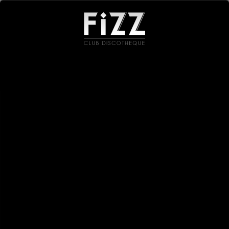
Menu
AGENDA
MAI
JUIN 2024
JUILLET
lun.
27
mai
mar.
28
mai